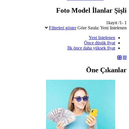
Foto Model İlanlar Şişli
1 -1/ 1kayıt
Filtreleri göster
Göre Sırala:
Yeni listelenen
Yeni listelenen
Önce düşük fiyat
İlk önce daha yüksek fiyat
Öne Çıkanlar