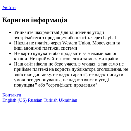
Увійти
Корисна інформація
Уникайте шахрайства! Для здійснення угоди
зустрічайтеся з продавцем або платіть через PayPal
Ніколи не платіть через Western Union, Moneygram та
інші анонімні платіжні системи
Не варто купувати або продавати за межами вашої
країни. Не приймайте касові чеки за межами країни
Наш сайт ніколи не бере участь в угодах, а так само не
приймає платежі на користь публікатора оголошення, не
здійснює доставку, не надає гарантії, не надає послуги
умовного депонування, не надає захист в угоді
покупцям " або "сертифікати продавцям"
Контакти
English (US)
Russian
Turkish
Ukrainian