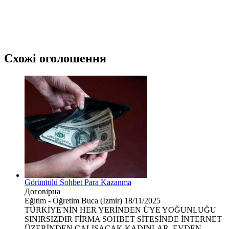
Схожі оголошення
Görüntülü Sohbet Para Kazanma
Договірна
Eğitim - Öğretim
Buca (İzmir)
18/11/2025
TÜRKİYE'NİN HER YERİNDEN ÜYE YOĞUNLUĞU
SINIRSIZDIR FİRMA SOHBET SİTESİNDE İNTERNET
ÜZERİNDEN ÇALIŞACAK KADINLAR. EVDEN