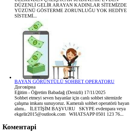
DÜZENLİ GELİR ARAYAN KADINLAR SİTEMİZDE
YÜZÜNÜ GÖSTERME ZORUNLUĞU YOK HEDİYE
SİSTEMİ...
BAYAN GÖRÜNTÜLÜ SOHBET OPERATORU
Договірна
Eğitim - Öğretim
Babadağ (Denizli)
17/11/2025
Sohbet etmeyi seven bayanlar için canlı sohbet sitemizde
çalışma imkanı sunuyoruz. Kameralı sohbet operatörü bayan
alımı.. İLETİŞİM BAŞVURU SKYPE evdenpara veya
ekgelir2015@outlook.com WHATSAPP 0501 123 76...
Коментарі