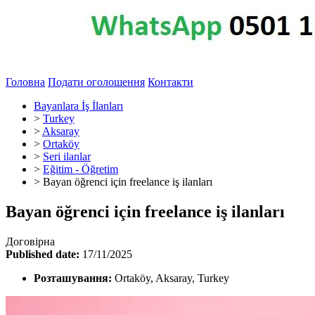
Головна
Подати оголошення
Контакти
Bayanlara İş İlanları
>
Turkey
>
Aksaray
>
Ortaköy
>
Seri ilanlar
>
Eğitim - Öğretim
>
Bayan öğrenci için freelance iş ilanları
Bayan öğrenci için freelance iş ilanları
Договірна
Published date:
17/11/2025
Розташування:
Ortaköy, Aksaray, Turkey