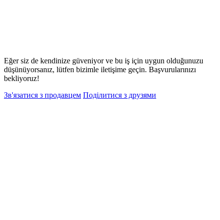
Eğer siz de kendinize güveniyor ve bu iş için uygun olduğunuzu
düşünüyorsanız, lütfen bizimle iletişime geçin. Başvurularınızı
bekliyoruz!
Зв'язатися з продавцем
Поділитися з друзями