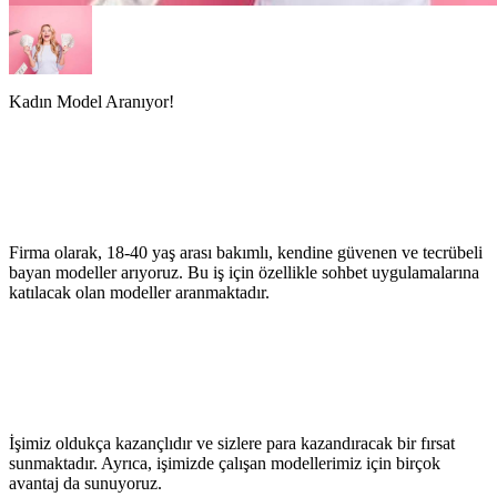
Kadın Model Aranıyor!
Firma olarak, 18-40 yaş arası bakımlı, kendine güvenen ve tecrübeli
bayan modeller arıyoruz. Bu iş için özellikle sohbet uygulamalarına
katılacak olan modeller aranmaktadır.
İşimiz oldukça kazançlıdır ve sizlere para kazandıracak bir fırsat
sunmaktadır. Ayrıca, işimizde çalışan modellerimiz için birçok
avantaj da sunuyoruz.