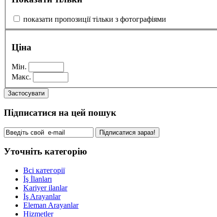
показати пропозиції тільки з фотографіями
Ціна
Мін.
Макс.
Застосувати
Підписатися на цей пошук
Підписатися зараз!
Уточніть категорію
Всі категорії
İş İlanları
Kariyer ilanlar
İş Arayanlar
Eleman Arayanlar
Hizmetler