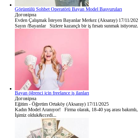
Görüntülü Sohbet Operatörü Bayan Model Başvuruları
Договірна
Evden Çalışmak İsteyen Bayanlar
Merkez (Aksaray)
17/11/20
Sayın /Bayanlar Sizlere kazançlı bir iş fırsatı sunmak istiyoru
Bayan öğrenci için freelance iş ilanları
Договірна
Eğitim - Öğretim
Ortaköy (Aksaray)
17/11/2025
Kadın Model Aranıyor! Firma olarak, 18-40 yaş arası bakımlı, 
İşimiz olduk&ccedi...