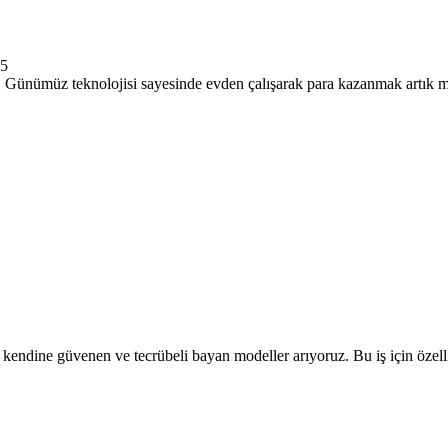
25
z. Günümüz teknolojisi sayesinde evden çalışarak para kazanmak artık mü
kendine güvenen ve tecrübeli bayan modeller arıyoruz. Bu iş için özel