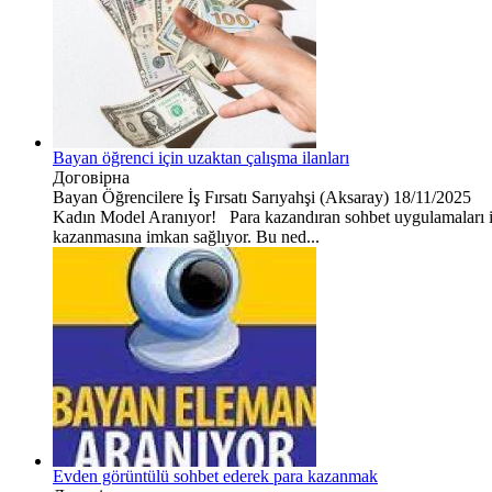
Bayan öğrenci için uzaktan çalışma ilanları
Договірна
Bayan Öğrencilere İş Fırsatı
Sarıyahşi (Aksaray)
18/11/2025
Kadın Model Aranıyor! Para kazandıran sohbet uygulamaları içi
kazanmasına imkan sağlıyor. Bu ned...
Evden görüntülü sohbet ederek para kazanmak