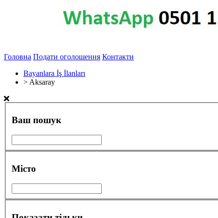
Головна
Подати оголошення
Контакти
Bayanlara İş İlanları
>
Aksaray
Ваш пошук
Місто
Показати тільки