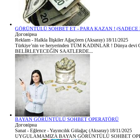
GÖRÜNTÜLÜ SOHBET ET - PARA KAZAN ! (SADECE
Договірна
Reklam - Halkla İlişkiler
Ağaçören (Aksaray)
18/11/2025
Türkiye’nin ve heryerinden TÜM KADINLAR ! Dünya dev
BELİRLEYECEĞİN SAATLERDE...
BAYAN GÖRÜNTÜLÜ SOHBET OPERATÖRÜ
Договірна
Sanat - Eğlence - Yayıncılık
Gülağaç (Aksaray)
18/11/2025
UYGULAMAMIZA BAYAN GÖRÜNTÜLÜ SOHBET OPER