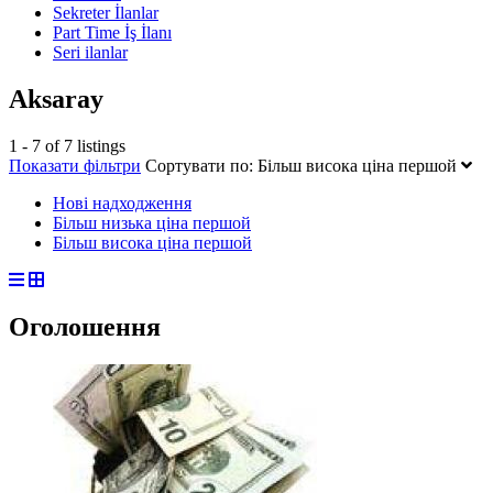
Sekreter İlanlar
Part Time İş İlanı
Seri ilanlar
Aksaray
1 - 7 of 7 listings
Показати фільтри
Сортувати по:
Більш висока ціна першой
Нові надходження
Більш низька ціна першой
Більш висока ціна першой
Оголошення