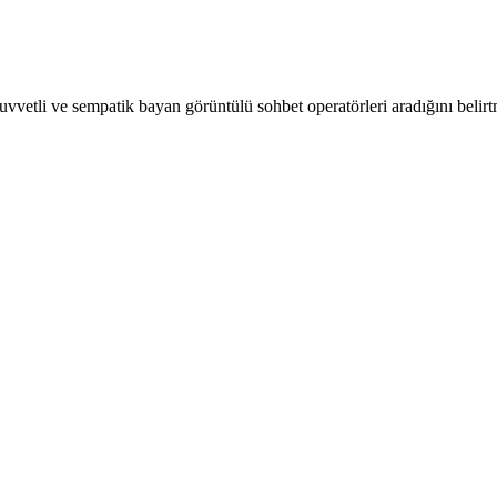
ri kuvvetli ve sempatik bayan görüntülü sohbet operatörleri aradığını beli