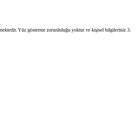
rtmektedir. Yüz gösterme zorunluluğu yoktur ve kişisel bilgileriniz 3.