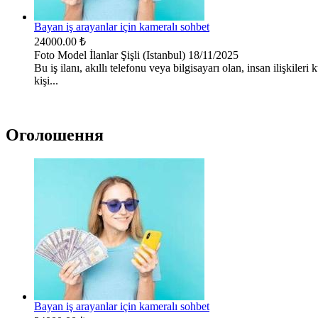
Bayan iş arayanlar için kameralı sohbet
24000.00 ₺
Foto Model İlanlar
Şişli (Istanbul)
18/11/2025
Bu iş ilanı, akıllı telefonu veya bilgisayarı olan, insan ilişkile
kişi...
Оголошення
Bayan iş arayanlar için kameralı sohbet