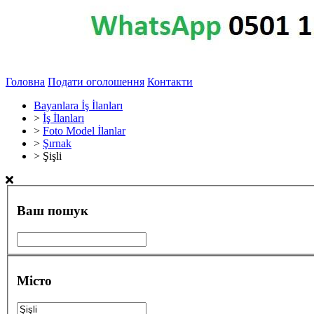
Головна
Подати оголошення
Контакти
Bayanlara İş İlanları
>
İş İlanları
>
Foto Model İlanlar
>
Şırnak
>
Şişli
Ваш пошук
Місто