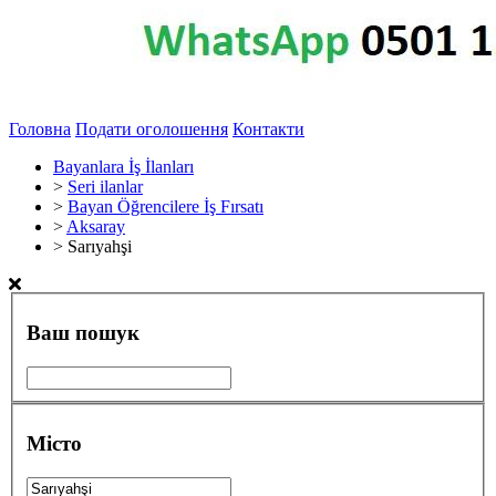
Головна
Подати оголошення
Контакти
Bayanlara İş İlanları
>
Seri ilanlar
>
Bayan Öğrencilere İş Fırsatı
>
Aksaray
>
Sarıyahşi
Ваш пошук
Місто