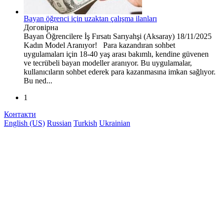
Bayan öğrenci için uzaktan çalışma ilanları
Договірна
Bayan Öğrencilere İş Fırsatı
Sarıyahşi (Aksaray)
18/11/2025
Kadın Model Aranıyor! Para kazandıran sohbet
uygulamaları için 18-40 yaş arası bakımlı, kendine güvenen
ve tecrübeli bayan modeller aranıyor. Bu uygulamalar,
kullanıcıların sohbet ederek para kazanmasına imkan sağlıyor.
Bu ned...
1
Контакти
English (US)
Russian
Turkish
Ukrainian